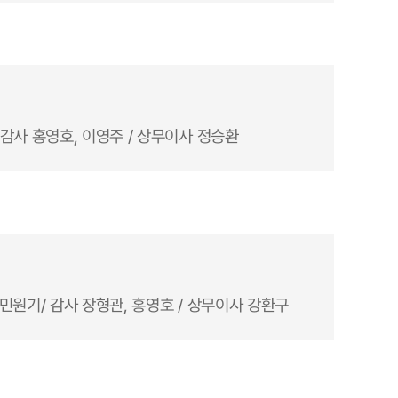
/ 감사 홍영호, 이영주 / 상무이사 정승환
 민원기/ 감사 장형관, 홍영호 / 상무이사 강환구