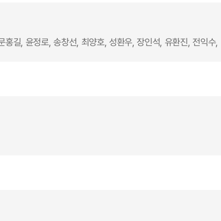
문홍길, 윤정로, 송창선, 최양호, 성환우, 장인석, 유환진, 전익수,