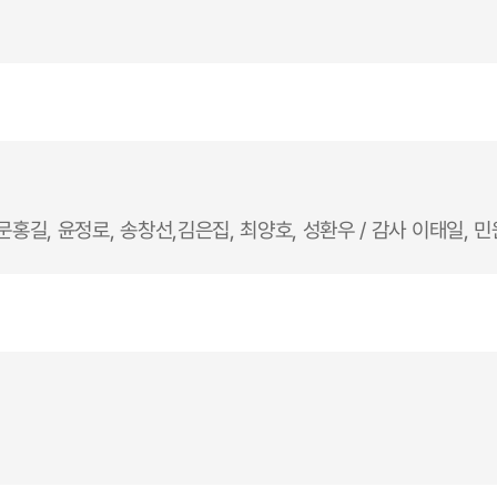
문홍길, 윤정로, 송창선,김은집, 최양호, 성환우 / 감사 이태일, 