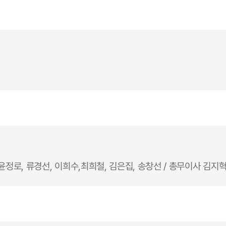
윤정로, 류경선, 이희수,최희철, 김은집, 송창선 / 총무이사 김지