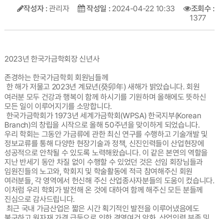
작성자 :
관리자
작성일 :
2024-04-22 10:33
조회수 :
1377
2023년 한국가금학회장 신년사
존경하는 한국가금학회 회원님들께
한 해가 저물고 2023년 계묘년(癸卯年) 새해가 밝았습니다. 회원
여러분 모두 건강과 행복이 함께 하시기를 기원하며 올해에도 뜻하신
모든 일이 이루어지기를 소망합니다.
한국가금학회가 1973년 세계가금학회(WPSA) 한국지부(Korean
Branch)의 창립을 시작으로 올해 50주년을 맞이하게 되었습니다.
우리 학회는 그동안 가금류에 관한 최신 연구를 수행하고 기술개발 및
정보교류를 통해 다양한 현장기술과 정책, 신진인력들이 산업현장에
성공적으로 안착될 수 있도록 노력해왔습니다. 이 같은 본연의 역할을
지난 반세기 동안 차질 없이 수행할 수 있었던 것은 선임 회장님들과
임원진들의 노고와, 학회지 및 학술활동에 적극 참여해주신 회원
여러분들, 각 영역에서 헌신해 주신 산업종사자분들의 도움이 컸습니다.
이처럼 우리 학회가 발전해 온 것에 대하여 함께 해주신 모든 분들께
진심으로 감사드립니다.
최근 국내 가금산업은 짧은 시간 획기적인 발전을 이루어냈음에도
불구하고 원자재 가격 급등으로 인한 경영여건 악화, 산업인력 부족 및