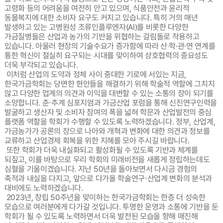
고령화 등의 어려움을 여전히 안고 있으며, 식품안전과 윤리적
동물복지에 대한 소비자 요구도 커지고 있습니다. 특히 거의 매년
발생하고 있는 고병원성 조류인플루엔자(AI)를 비롯한 다양한
가금질병들은 산업과 농가의 기반을 위협하는 걸림돌로 작용하고
있습니다. 아울러 현장의 기술수요가 증가함에 따라 산·학·관·연 연계를
통한 혁신이 절실히 요구되는 시대를 맞이하여 상호협력의 중요성도
더욱 부각되고 있습니다.
이처럼 산업의 도약과 정체 사이 중대한 기로에 서있는 지금,
한국가금학회는 당면한 현안들을 해결하기 위해 학술적 역할에 그치지
않고 다양한 업계의 의견과 이익을 대변할 수 있는 소통의 장이 되기를
소망합니다. 춘⋅추계 심포지엄과 가금산업 포럼을 통해 신진연구인력을
발굴하고 생산자 및 소비자 참여의 폭을 넓혀 학문과 산업발전의 중심
플랫폼 역할을 학회가 수행할 수 있도록 노력하겠습니다. 정부, 산업계,
가금농가가 공론의 장으로 나아와 개혁과 변화에 대한 의견과 정보를
교류하고 산업경제 회복을 위한 지혜를 모아 주시길 바랍니다.
또한 학회가 더욱 내실화되고 활성화될 수 있도록 기반과 체계를
되짚고, 이를 바탕으로 우리 학회의 미래비전을 새롭게 정립하는데도
심혈을 기울이겠습니다. 지난 50년을 돌아보면서 다시금 경험의
축적과 내실을 다지고, 앞으로 다가올 학술연구⋅산업계 변화의 분석과
대비에도 노력하겠습니다.
2023년, 창립 50주년을 맞이하는 한국가금학회는 한층 더 성숙한
모습으로 여러분에게 다가갈 것입니다. 투명한 운영과 소통에 기반을 둔
학회가 될 수 있도록 노력하면서 더욱 발전된 모습을 향해 매진해